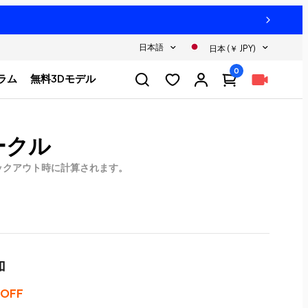
日本語
日本 (￥ JPY)
0
ラム
無料3Dモデル
ークル
ックアウト時に計算されます。
加
 OFF