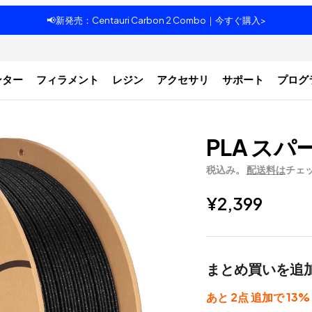
📢新発売：Centauri Carbon 2 Combo｜今すぐ購入>
ンター
フィラメント
レジン
アクセサリ
サポート
プログ
PLA スパ
税込み。
配送料は
チェ
¥2,399
まとめ買いを追
あと 2点 追加で 13%