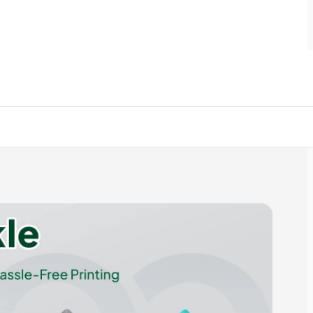
+6
Show less