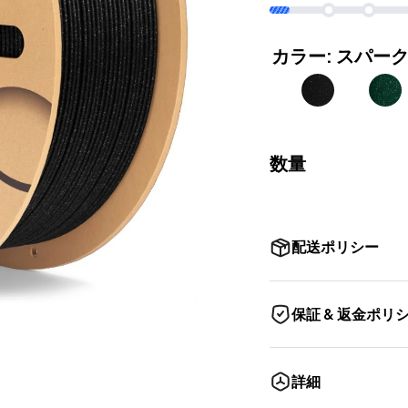
カラー:
スパー
数量
配送ポリシー
保証 & 返金ポリ
詳細