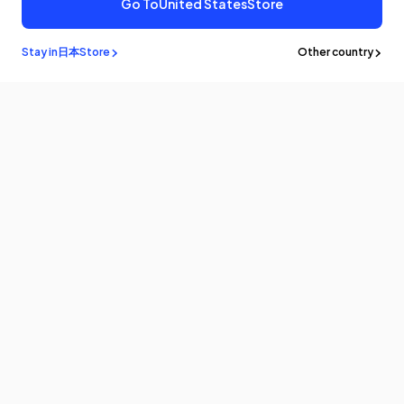
Go To
United States
Store
¥1,369
カートに追加
Stay in
日本
Store
Other country
メルマガ登録
最新情報やアップデートをいち早くお届けします。購読してクーポンを
ゲットしよう！
Eメール
製品情報
プログラム