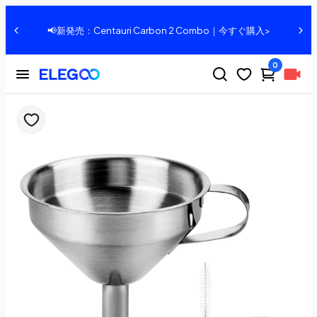
、
📢新発売：Centauri Carbon 2 Combo｜今すぐ購入>
0