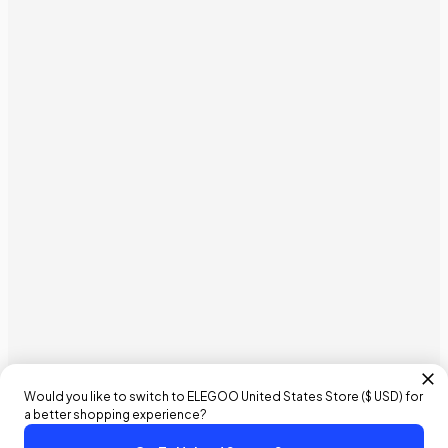
Would you like to switch to ELEGOO
United States
Store (
$ USD
) for
a better shopping experience?