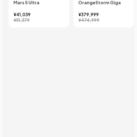
Mars 5 Ultra
OrangeStorm Giga
¥41,039
¥379,999
¥51,379
¥474,999