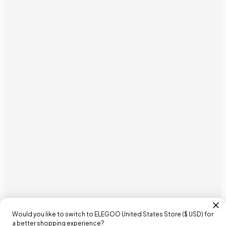
Would you like to switch to ELEGOO
United States
Store (
$ USD
) for
a better shopping experience?