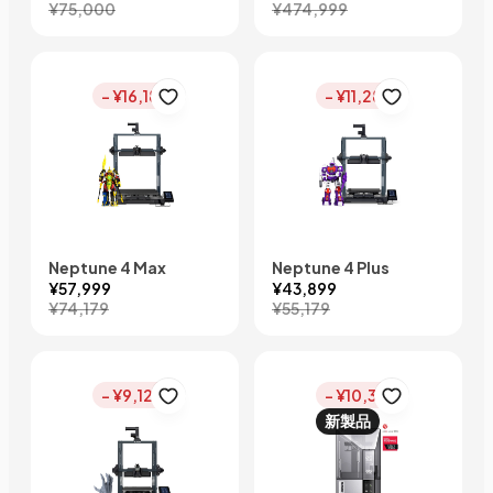
¥75,000
¥474,999
- ¥16,180
- ¥11,280
Neptune 4 Max
Neptune 4 Plus
¥57,999
¥43,899
¥74,179
¥55,179
- ¥9,120
- ¥10,340
新製品