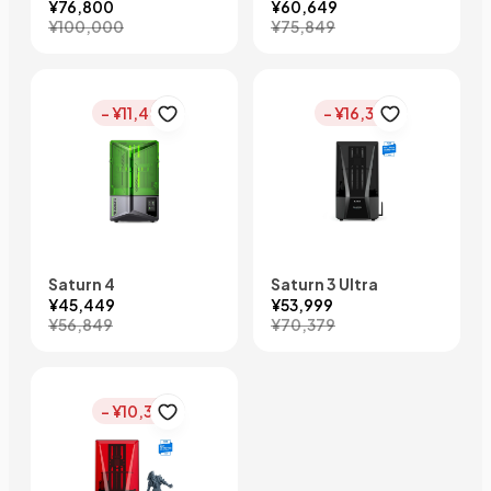
¥76,800
¥60,649
¥100,000
¥75,849
- ¥11,400
- ¥16,380
Saturn 4
Saturn 3 Ultra
¥45,449
¥53,999
¥56,849
¥70,379
- ¥10,340