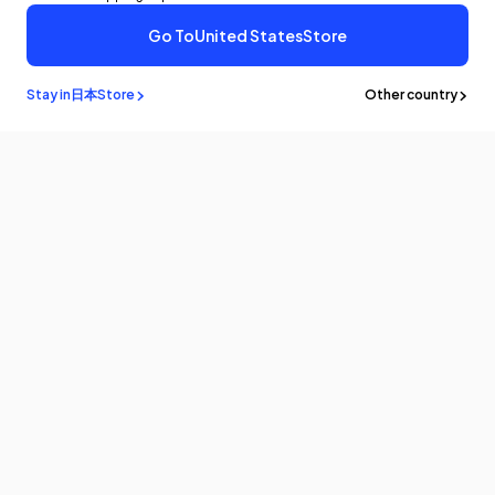
Go To
United States
Store
Stay in
日本
Store
Other country
メルマガ登録
最新情報やアップデートをいち早くお届けします。購読してクーポンを
ゲットしよう！
Eメール
製品情報