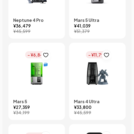
Neptune 4 Pro
Mars 5 Ultra
¥36,479
¥41,039
¥45,599
¥51,379
- ¥6,840
- ¥11,799
Mars 5
Mars 4 Ultra
¥27,359
¥33,800
¥34,199
¥45,599