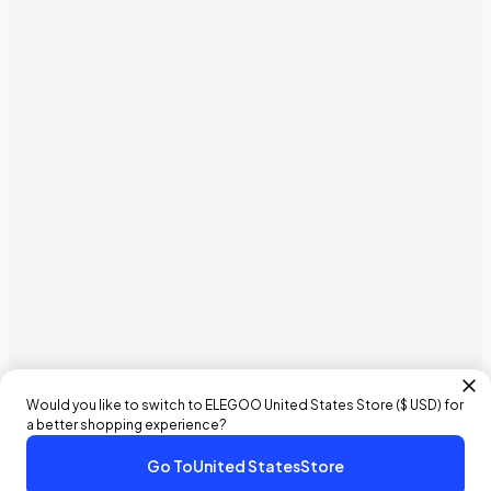
Would you like to switch to ELEGOO
United States
Store (
$ USD
) for
a better shopping experience?
Go To
United States
Store
¥6,389