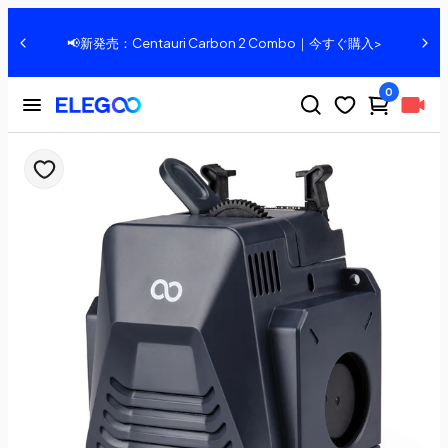
、
📢新発売：Centauri Carbon 2 Combo｜今すぐ購入>
0